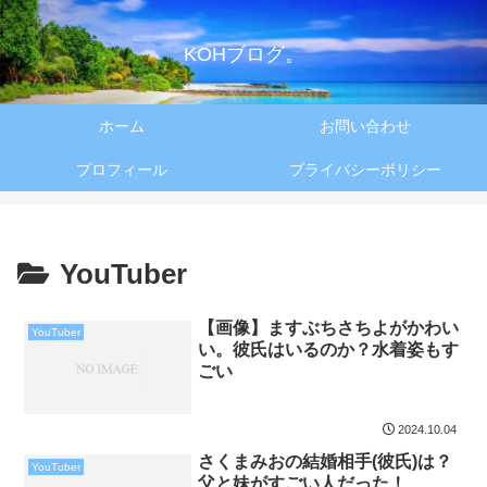
KOHブログ。
ホーム
お問い合わせ
プロフィール
プライバシーポリシー
YouTuber
【画像】ますぶちさちよがかわい
YouTuber
い。彼氏はいるのか？水着姿もす
ごい
2024.10.04
さくまみおの結婚相手(彼氏)は？
YouTuber
父と妹がすごい人だった！