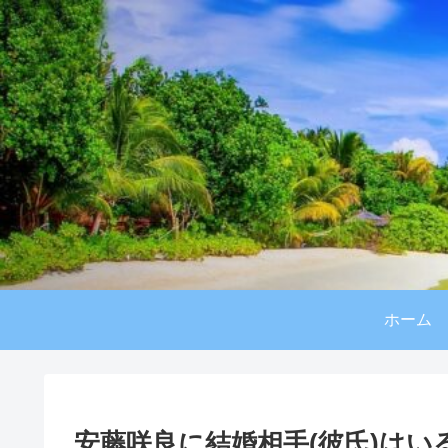
ホーム
安藤咲良に結婚相手(彼氏)は