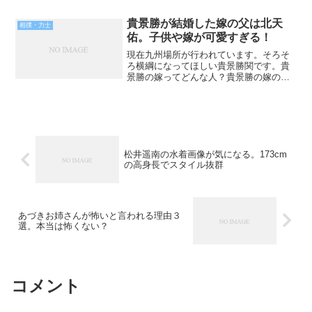
桁！新入幕でありながらでっかい目標！
狼雅関に彼女はいるの？狼雅関ってもし
貴景勝が結婚した嫁の父は北天
相撲・力士
かして結婚してる？狼雅...
佑。子供や嫁が可愛すぎる！
現在九州場所が行われています。そろそ
ろ横綱になってほしい貴景勝関です。貴
景勝の嫁ってどんな人？貴景勝の嫁の父
は北天佑貴景勝の子供も気になるについ
て気になった方の参考になればうれしい
です。では『貴景勝が結婚した嫁の父は
北天佑。子供や嫁が可愛す...
松井遥南の水着画像が気になる。173cm
の高身長でスタイル抜群
あづきお姉さんが怖いと言われる理由３
選。本当は怖くない？
コメント