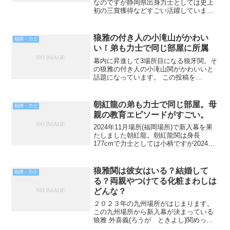
なのですが静岡県出身力士としては史上
初の三賞獲得などすごい活躍しています
ね。『肩透かし』が得意技で、肩透かし
での勝率数が多いので「肩透かし王子」
と呼ばれる程です。そんな翠富士です
狼雅の付き人の小滝山がかわい
相撲・力士
が、母親について実家につい...
い！弟も力士で同じ部屋に所属
幕内に昇進して3場所目になる狼牙関。そ
の狼雅の付き人の小滝山関がかわいいと
話題になっています。 この投稿を
Instagramで見る
SUMOTOMOYA(@sumotomoya)がシェア
した投稿 インスタグラムの写真の真ん中
朝紅龍の弟も力士で同じ部屋。母
相撲・力士
に写っているのが...
親の教育エピソードがすごい。
2024年11月場所(福岡場所)で新入幕を果
たしました朝紅龍。朝紅龍関は身長
177cmで力士としては小柄ですが2024年9
月場所(東京場所)では十両で11勝4敗とい
う好成績でした。そんな朝紅龍関です
が、朝紅龍の弟も力士なの？朝紅龍の母
狼雅関は彼女はいる？結婚して
相撲・力士
親のエ...
る？両親やつけてる化粧まわしは
どんな？
２０２３年の九州場所がはじまります。
この九州場所から新入幕が決まっている
狼雅 外喜義(ろうが ときよし)関めっち
ゃ気になります。九州場所の目標が２