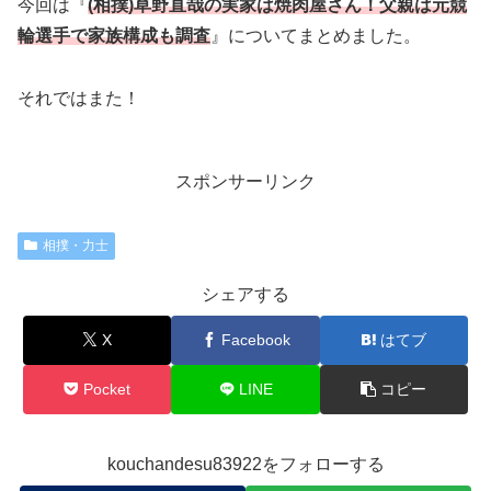
今回は『
(相撲)草野直哉の実家は焼肉屋さん！父親は元競
輪選手で家族構成も調査
』についてまとめました。
それではまた！
スポンサーリンク
相撲・力士
シェアする
X
Facebook
はてブ
Pocket
LINE
コピー
kouchandesu83922をフォローする