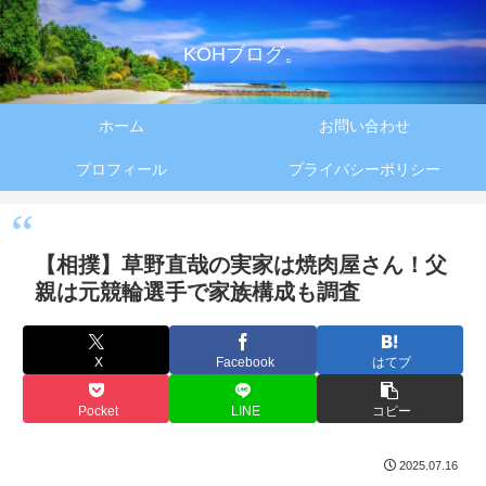
KOHブログ。
ホーム
お問い合わせ
プロフィール
プライバシーポリシー
【相撲】草野直哉の実家は焼肉屋さん！父
親は元競輪選手で家族構成も調査
X
Facebook
はてブ
Pocket
LINE
コピー
2025.07.16