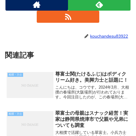
kouchandesu83922
関連記事
尊富士関(たけるふじ)はボディク
相撲・力士
リーム好き。美脚力士と話題に！
こんにちは、コウです。2024年3月、大相
撲の春場所(大阪場所)が行われておりま
す。今回注目したのが、この春場所(大阪
場所)から新入幕となりました尊富士関で
す。『尊富士関(たけるふじ)はボディクリ
ーム好き。美脚力士と話題に！』という
翠富士の母親はスナック経営！実
相撲・力士
テーマで...
家は静岡県焼津市で父親や兄弟に
ついても調査
大相撲で活躍している翠富士。小兵力士